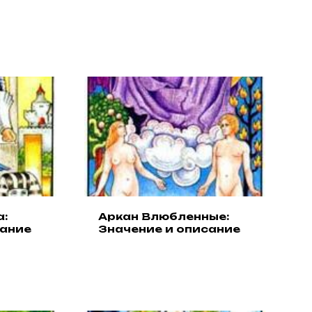
а:
Аркан Влюбленные:
сание
Значение и описание