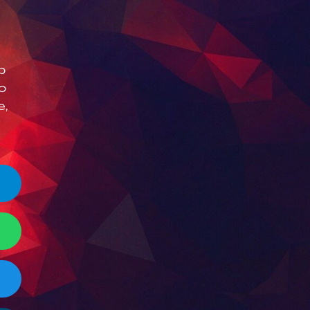
р
о
е,