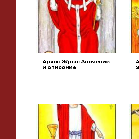
Аркан Жрец: Значение
А
и описание
З