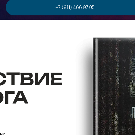
+7 (911) 466 97 05
СТВИЕ
ГА
ных