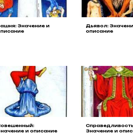
ашня: Значение и
Дьявол: Значени
описание
описание
Повешенный:
Справедливость
начение и описание
Значение и опи