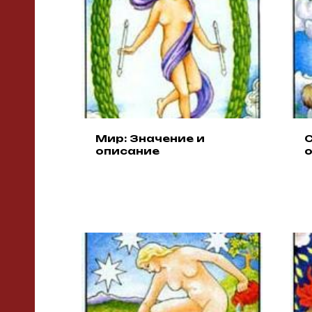
ГИЯ
КИЕ
ИНА
И И
Мир: Значение и
С
описание
Н