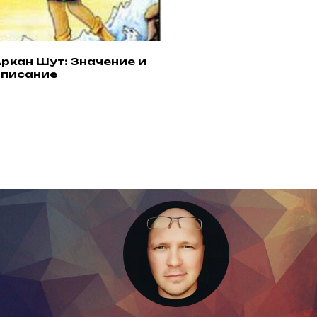
ркан Шут: Значение и
ЮНГИАНСКИЙ АНАЛИЗ КАРТЫ С ПОМОЩЬЮ ИИ
описание
АСТРОЛОГИЯ + ИИ
Хотите научиться видеть в карте архетипическое
содержание?
Попробуйте применить на практике юнгианский
подход к астрологии и современные технологии
искусственного интеллекта, позволяющие за
короткое время сделать качественный анализ
гороскопа и рассмотреть планетарные периоды!
ЮНГ-ИИ КУРС
» от проекта LAGNA39, подробности 
мессенджере ВК:
Написать