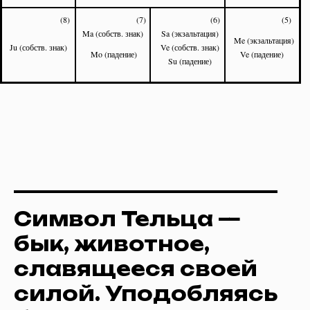
(8)
(7)
(6)
(5)
Ma (собств. знак)
Sa (экзальтация)
Me (экзальтация)
Ju (собств. знак)
Ve (собств. знак)
Mo (падение)
Ve (падение)
Su (падение)
Символ Тельца —
бык, животное,
славящееся своей
силой. Уподобляясь