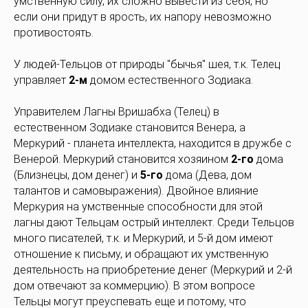
умственную силу, их сложно вывести из себя, но
если они придут в ярость, их напору невозможно
противостоять.
У людей-Тельцов от природы "бычья" шея, т.к. Телец
управляет
2-м
домом естественного Зодиака.
Управителем Лагны Вришабха (Телец) в
естественном Зодиаке становится Венера, а
Меркурий - планета интеллекта, находится в дружбе с
Венерой. Меркурий становится хозяином
2-го
дома
(Близнецы, дом денег) и
5-го
дома (Дева, дом
талантов и самовыражения). Двойное влияние
Меркурия на умственные способности для этой
лагны дают Тельцам острый интеллект. Среди Тельцов
много писателей, т.к. и Меркурий, и 5-й дом имеют
отношение к письму, и обращают их умственную
деятельность на приобретение денег (Меркурий и 2-й
дом отвечают за коммерцию). В этом вопросе
Тельцы могут преуспевать еще и потому, что