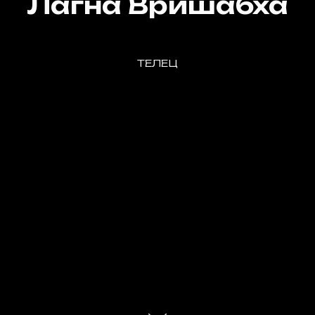
Лагна Вришабха
ТЕЛЕЦ