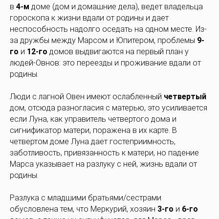
в
4-м
доме (дом и домашние дела), ведет владельца
гороскопа к жизни вдали от родины и дает
неспособность надолго оседать на одном месте. Из-
за дружбы между Марсом и Юпитером, проблемы
9-
го
и
12-го
домов выдвигаются на первый план у
людей-Овнов: это переезды и проживание вдали от
родины.
Люди с лагной Овен имеют ослабленный
четвертый
дом, отсюда разногласия с матерью, это усиливается
если Луна, как управитель четвертого дома и
сигнификатор матери, поражена в их карте. В
четвертом доме Луна дает гостеприимность,
заботливость, привязанность к матери, но падение
Марса указывает на разлуку с ней, жизнь вдали от
родины.
Разлука с младшими братьями/сестрами
обусловлена тем, что Меркурий, хозяин
3-го
и
6-го