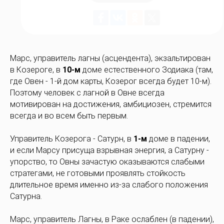
Марс, управитель лагны (асцендента), экзальтирован
в Козероге, в
10-м
доме естественного Зодиака (там,
где Овен - 1-й дом карты, Козерог всегда будет 10-м).
Поэтому человек с лагной в Овне всегда
мотивирован на достижения, амбициозен, стремится
всегда и во всем быть первым.
Управитель Козерога - Сатурн, в
1-м
доме в падении,
и если Марсу присуща взрывная энергия, а Сатурну -
упорство, то Овны зачастую оказываются слабыми
стратегами, не готовыми проявлять стойкость
длительное время именно из-за слабого положения
Сатурна.
Марс, управитель Лагны, в Раке ослаблен (в падении),