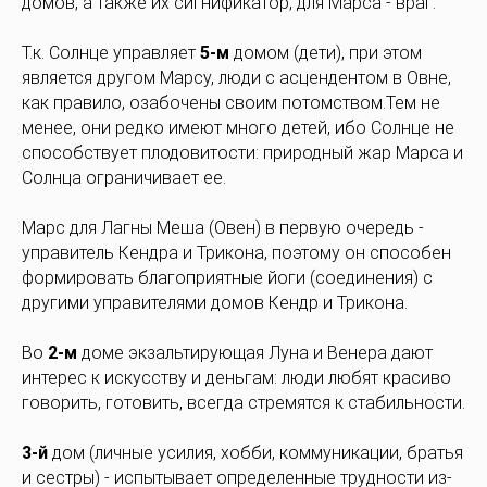
домов, а также их сигнификатор, для Марса - враг.
Т.к. Солнце управляет
5-м
домом (дети), при этом
является другом Марсу, люди с асцендентом в Овне,
как правило, озабочены своим потомством.Тем не
менее, они редко имеют много детей, ибо Солнце не
способствует плодовитости: природный жар Марса и
Солнца ограничивает ее.
Марс для Лагны Меша (Овен) в первую очередь -
управитель Кендра и Трикона, поэтому он способен
формировать благоприятные йоги (соединения) с
другими управителями домов Кендр и Трикона.
Во
2-м
доме экзальтирующая Луна и Венера дают
интерес к искусству и деньгам: люди любят красиво
говорить, готовить, всегда стремятся к стабильности.
3-й
дом (личные усилия, хобби, коммуникации, братья
и сестры) - испытывает определенные трудности из-