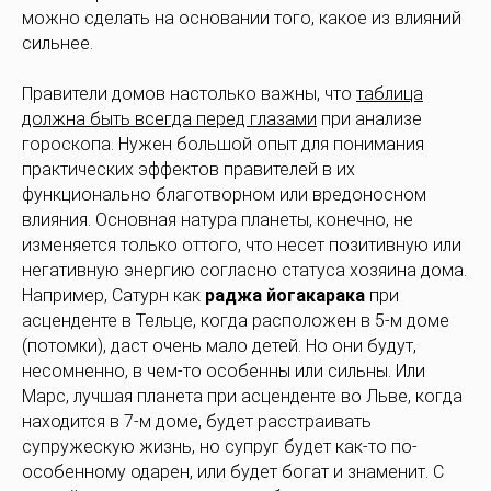
можно сделать на основании того, какое из влияний
сильнее.
Правители домов настолько важны, что
таблица
должна быть всегда перед глазами
при анализе
гороскопа. Нужен большой опыт для понимания
практических эффектов правителей в их
функционально благотворном или вредоносном
влияния. Основная натура планеты, конечно, не
изменяется только оттого, что несет позитивную или
негативную энергию согласно статуса хозяина дома.
Например, Сатурн как
раджа йогакарака
при
асценденте в Тельце, когда расположен в 5-м доме
(потомки), даст очень мало детей. Но они будут,
несомненно, в чем-то особенны или сильны. Или
Марс, лучшая планета при асценденте во Льве, когда
находится в 7-м доме, будет расстраивать
супружескую жизнь, но супруг будет как-то по-
особенному одарен, или будет богат и знаменит. С