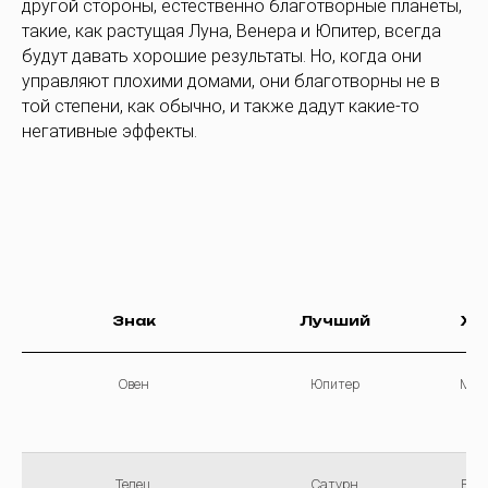
другой стороны, естественно благотворные планеты,
такие, как растущая Луна, Венера и Юпитер, всегда
будут давать хорошие результаты. Но, когда они
управляют плохими домами, они благотворны не в
той степени, как обычно, и также дадут какие-то
негативные эффекты.
Знак
Лучший
Хо
Овен
Юпитер
Мар
Телец
Сатурн
Вен