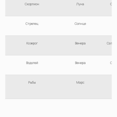
Скорпион
Луна
Сол
Ю
Стрелец
Солнце
Козерог
Венера
Сатур
Водолей
Венера
Сат
С
Рыбы
Марс