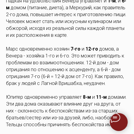
Падкая на удовольствия Венера управляет и
1-м
, и
6-
м
домом (питание, диета), а Меркурий, как правитель
2-го дома, повышает интерес к приготовлению пищи.
Человек может стать или искусным кулинаром или
обжорой, исходя из реальной силы каждой планеты
и их расположения в карте.
Марс одновременно хозяин
7-го
и
12-го
домов, а
Венера - хозяйка 1-го и 6-го. Это может приводить к
проблемам во взаимоотношениях. 12-й дом - дом
отрицания по отношению к асценденту, а 6-й - дом
отрицания 7-го (6-й = 12-й дом от 7-го). Как правило,
брак у людей с Лагной Вришабха, неудачен.
Юпитер одновременно управляет
8-м
и
11-м
домами.
Эти два дома оказывают влияние друг на друга, от
них - склонность к беспокойствам из-за старших
братьев/сестер или из-за друзей, либо, наоборот,
Тельцы способны причинять беспокойства им самим.