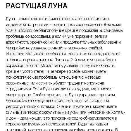
РАСТУЩАЯ ЛУНА
Луна – самое важное и личностное планетное влияние в
индийской астрологии – очень плохо расположена в 8-м доме.
Удача и основное благополучие крайне повреждены. Ожидаемы
проблемы со здоровьем, а если Луна поражена, велика
вероятность хронических или продолжительных заболеваний.
Ум крайне неуравновешенный, и, возможно, слабый.
Интеллектуальные способности, однако, не повреждаются из-
за благотворного аспекта Луны на 2-й дом, и человек будет
образован и богат. Может быть успешен в научной области.
Крайне чувствителен и не уверен в себе, может иметь
психологические проблемы. Отношения с матерью
сдержанные, или ее жизнь будет трудна и наполнена
страданиями. Если Луна тяжело повреждена, мать может
умереть рано. Слабое зрение, т.к. Луна управляет зрением.
Человек будет сексуально привлекательный, с сильной
репродуктивной системой. Очень интуитивен, может иметь
сильный интерес к оккультным наукам или метафизике. Хотя 8-
й дом – дом мокши, это положение редко обнаруживается в
гороскопах духовных исследователей. Будут выгоды от
завещаний, наследств, страхования и финансов партнера. В