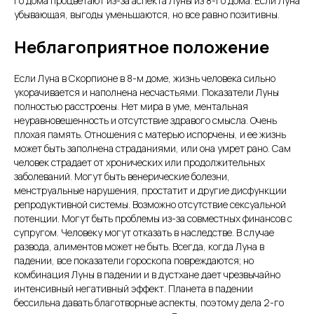
го дома процветают из-за аспекта Луны из 8-го дома. Если Луна
убывающая, выгоды уменьшаются, но все равно позитивны.
Неблагоприятное положение
Если Луна в Скорпионе в 8-м доме, жизнь человека сильно
укорачивается и наполнена несчастьями. Показатели Луны
полностью расстроены. Нет мира в уме, ментальная
неуравновешенность и отсутствие здравого смысла. Очень
плохая память. Отношения с матерью испорчены, и ее жизнь
может быть заполнена страданиями, или она умрет рано. Сам
человек страдает от хронических или продолжительных
заболеваний. Могут быть венерические болезни,
менструальные нарушения, простатит и другие дисфункции
репродуктивной системы. Возможно отсутствие сексуальной
потенции. Могут быть проблемы из-за совместных финансов с
супругом. Человеку могут отказать в наследстве. В случае
развода, алиментов может не быть. Всегда, когда Луна в
падении, все показатели гороскопа повреждаются; но
комбинация Луны в падении и в дустхане дает чрезвычайно
интенсивный негативный эффект. Планета в падении
бессильна давать благотворные аспекты, поэтому дела 2-го