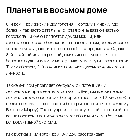
Планеты в восьмом доме
8-й дом – дом жизни и долголетия. Поэтому в Индии, где
болезни так часто фатальны, он стал очень важной частью
гороскопа. Также он является домом мокши, или
окончательного освобождения, и планеты в нем, когда хорошо
аспектируемы, дают интерес к подобным предметам. Однако,
8-й – тайный или секретный дом: личность может тяготеть
более к оккультизму или метафизике, чем к пути просветления.
Таким образом, 8-й дом имеет сильное духовное влияние на
личность.
Также 8-й дом управляет сексуальной потенцией и
сексуальной привлекательностью. Но 8-й дом все же не дом
сексуальных удовольствий (которые относятся к 12-му дому) и
не дает сексуальных страстей (которые относятся к 7-му дому,
Венере и Марсу). Т.к. он управляет сексуальной потенцией, то,
когда поражен, дает венерические заболевания или болезни
репродуктивной системы.
Как дустхана, или злой дом, 8-й дом расстраивает