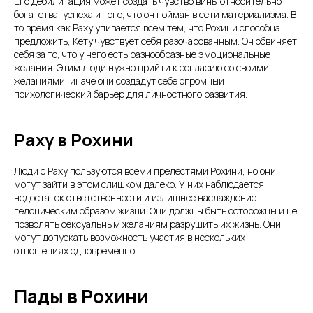
Его дебилитация может создать чувство вины относительно
богатства, успеха и того, что он пойман в сети материализма. В
то время как Раху упивается всем тем, что Рохини способна
предложить, Кету чувствует себя разочарованным. Он обвиняет
себя за то, что у него есть разнообразные эмоциональные
желания. Этим люди нужно прийти к согласию со своими
желаниями, иначе они создадут себе огромный
психологический барьер для личностного развития.
Раху в Рохини
Люди с Раху пользуются всеми прелестями Рохини, но они
могут зайти в этом слишком далеко. У них наблюдается
недостаток ответственности и излишнее наслаждение
гедоническим образом жизни. Они должны быть осторожны и не
позволять сексуальным желаниям разрушить их жизнь. Они
могут допускать возможность участия в нескольких
отношениях одновременно.
Пады в Рохини