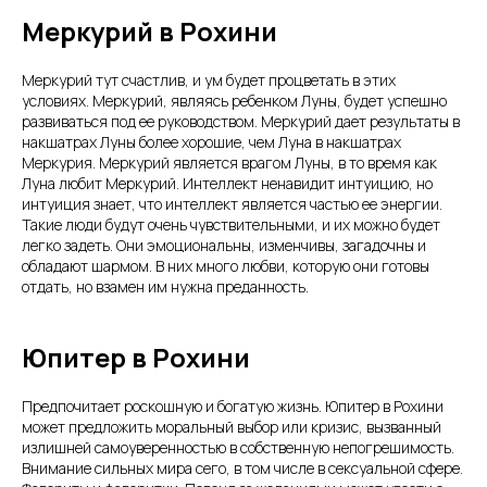
Меркурий в Рохини
Меркурий тут счастлив, и ум будет процветать в этих
условиях. Меркурий, являясь ребенком Луны, будет успешно
развиваться под ее руководством. Меркурий дает результаты в
накшатрах Луны более хорошие, чем Луна в накшатрах
Меркурия. Меркурий является врагом Луны, в то время как
Луна любит Меркурий. Интеллект ненавидит интуицию, но
интуиция знает, что интеллект является частью ее энергии.
Такие люди будут очень чувствительными, и их можно будет
легко задеть. Они эмоциональны, изменчивы, загадочны и
обладают шармом. В них много любви, которую они готовы
отдать, но взамен им нужна преданность.
Юпитер в Рохини
Предпочитает роскошную и богатую жизнь. Юпитер в Рохини
может предложить моральный выбор или кризис, вызванный
излишней самоуверенностью в собственную непогрешимость.
Внимание сильных мира сего, в том числе в сексуальной сфере.