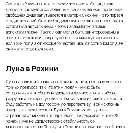
Солнце в Рохини потакает своим желаниям. Солнце, как
правило, считается ослабленным в знаках Венеры, поскольку
свободная душа запутывается в материи. Рохини - это первая
стадия желаний. Они необходимы душе, если они продолжают
оставаться актуальными, чтобы наслаждаться всеми
аспектами жизни. Такие люди могут быть заинтересованы в
занятости, которая подразумевает физическую активность,
если они получают хорошего наставника, в противном случае
они могут отдаться лени.
Луна в Рохини
Луна находится в знаке своей экзальтации, но сразу же после
точных градусов, так что этим людям нужно быть
осторожными, чтобы их неудовлетворенность чем-либо не
разрушала их хорошую жизнь. Ум сильный и яркий. Их мысли
буду работать на долгосрочную перспективу, и они склонны
завершать свои проекты. Луна в Рохини может давать
страдания от множества партнеров, поддерживая миф о 28
женах. Луна не удовлетворена стабильностью и
малоподвижностью Тельца и в Рохини она начинает свой поиск.