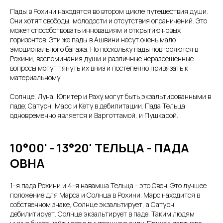
Пады в Рохини находятся во втором цикле путешествия души.
Они хотят свободы, молодости и отсутствия ограничений. Это
может способствовать инновациям и открытию новых
горизонтов. Эти же пады в Ашвини несут очень мало
эмоционального багажа. Но поскольку пады повторяются в
Рохини, воспоминания души и различные неразрешенные
вопросы могут тянуть их вниз и постепенно привязать к
материальному.
Солнце, Луна, Юпитер и Раху могут быть экзальтированными в
паде; Сатурн, Марс и Кету в дебилитации. Пада Тельца
одновременно является и Варготтамой, и Пушкарой.
10°00' - 13°20' ТЕЛЬЦА - ПАДА
ОВНА
1-я пада Рохини и 4-я навамша Тельца - это Овен. Это лучшее
положение для Марса и Солнца в Рохини. Марс находится в
собственном знаке, Солнце экзальтирует, а Сатурн
дебилитирует. Солнце экзальтирует в паде. Таким людям