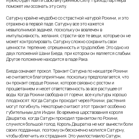
нужно будет найти свою внутреннюю силу. Приход партнера
поможет им осознать эту силу.
Сатурну крайне неудобно со страстной натурой Рохини, и это
отражено в первой паде. Сатурну все это кажется
невыполнимой задачей, поскольку он вовлечен в
импульсивность, желания, страсти-все те вещи, которые он не
может контролировать. Сатурну сложно сохранить свои
ценности: терпение, отрешенность и трудолюбие. Это одно из
двух положений Шани Бхеда, при котором он является слабым.
Другое положение находится в паде Рака.
Бхеда означает прокол. Транзит Сатурна по накшатре Рохини
не считается благоприятным, поскольку предполагается, что
он пронзит сердце Рохини, которое связано с ростом и
процветанием и несет ответственность за все растущее от
воды. Когда Рохини свободна от горечи, все культуры хорошо
плодоносят. Когда Сатурн проходит через Рохини, растения
могут погибнуть. Некоторые считают этот транзит особенно
губительным для Индии. Во времена царствования короля
Дашратха, когда Сатурн проходил транзитом по Рохини,
случился большой голод. Король Дашратха не мог вынести боли
своих подданных, поэтому он бесконечно молился Сатурну,
чтобы облегчить их страдания. Это умилостивило Сатурн,