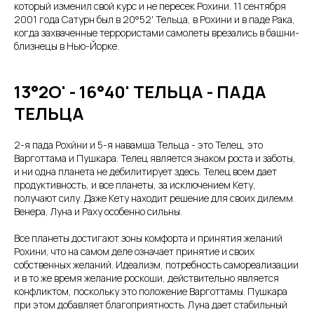
который изменил свой курс и не пересек Рохини. 11 сентября
2001 года Сатурн был в 20°52' Тельца, в Рохини и в паде Рака,
когда захваченные террористами самолеты врезались в башни-
близнецы в Нью-Йорке.
13°2О' - 16°40' ТЕЛЬЦА - ПАДА
ТЕЛЬЦА
2-я пада Рохйни и 5-я навамша Тельца - это Телец, это
Варготтама и Пушкара. Телец является знаком роста и заботы,
и ни одна планета не дебилитирует здесь. Телец всем дает
продуктивность, и все планеты, за исключением Кету,
получают силу. Даже Кету находит решение для своих дилемм.
Венера, Луна и Раху особенно сильны.
Все планеты достигают зоны комфорта и принятия желаний
Рохини, что на самом деле означает принятие и своих
собственных желаний. Идеализм, потребность самореализации
и в то же время желание роскоши, действительно является
конфликтом, поскольку это положение Варготтамы. Пушкара
при этом добавляет благоприятность. Луна дает стабильный