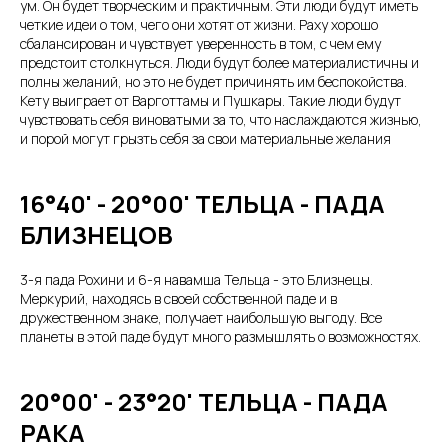
ум. Он будет творческим и практичным. Эти люди будут иметь
четкие идеи о том, чего они хотят от жизни. Раху хорошо
сбалансирован и чувствует уверенность в том, с чем ему
предстоит столкнуться. Люди будут более материалистичны и
полны желаний, но это не будет причинять им беспокойства.
Кету выиграет от Варготтамы и Пушкары. Такие люди будут
чувствовать себя виноватыми за то, что наслаждаются жизнью,
и порой могут грызть себя за свои материальные желания
16°40' - 20°00' ТЕЛЬЦА - ПАДА
БЛИЗНЕЦОВ
3-я пада Рохини и 6-я навамша Тельца - это Близнецы.
Меркурий, находясь в своей собственной паде и в
дружественном знаке, получает наибольшую выгоду. Все
планеты в этой паде будут много размышлять о возможностях.
20°00' - 23°20' ТЕЛЬЦА - ПАДА
РАКА