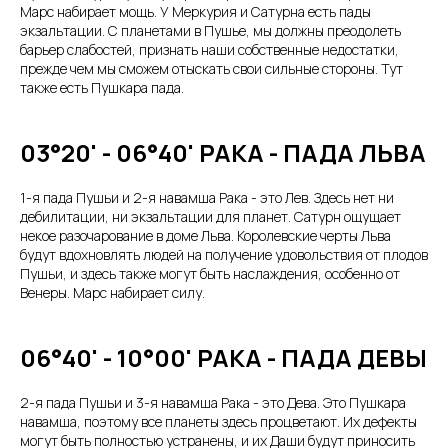
Марс набирает мощь. У Меркурия и Сатурна есть пады
экзальтации. С планетами в Пушье, мы должны преодолеть
барьер слабостей, признать наши собственные недостатки,
прежде чем мы сможем отыскать свои сильные стороны. Тут
также есть Пушкара пада.
03°20' - 06°40' РАКА - ПАДА ЛЬВА
1-я пада Пушьи и 2-я навамша Рака - это Лев. Здесь нет ни
дебилитации, ни экзальтации для планет. Сатурн ощущает
некое разочарование в доме Льва. Королевские черты Льва
будут вдохновлять людей на получение удовольствия от плодов
Пушьи, и здесь также могут быть наслаждения, особенно от
Венеры. Марс набирает силу.
06°40' - 10°00' РАКА - ПАДА ДЕВЫ
2-я пада Пушьи и 3-я навамша Рака - это Дева. Это Пушкара
навамша, поэтому все планеты здесь процветают. Их дефекты
могут быть полностью устранены, и их Даши будут приносить