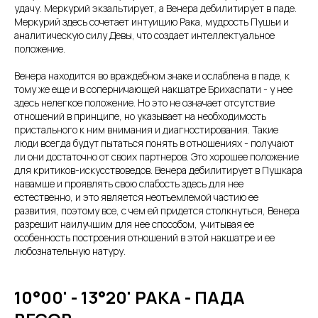
удачу. Меркурий экзальтирует, а Венера дебилитирует в паде.
Меркурий здесь сочетает интуицию Рака, мудрость Пушьи и
аналитическую силу Девы, что создает интеллектуальное
положение.
Венера находится во враждебном знаке и ослаблена в паде, к
тому же еще и в соперничающей накшатре Брихаспати - у нее
здесь нелегкое положение. Но это не означает отсутствие
отношений в принципе, но указывает на необходимость
пристального к ним внимания и диагностирования. Такие
люди всегда будут пытаться понять в отношениях - получают
ли они достаточно от своих партнеров. Это хорошее положение
для критиков-искусствоведов. Венера дебилитирует в Пушкара
навамше и проявлять свою слабость здесь для нее
естественно, и это является неотъемлемой частию ее
развития, поэтому все, с чем ей придется столкнуться, Венера
разрешит наилучшим для нее способом, учитывая ее
особенность построения отношений в этой накшатре и ее
любознательную натуру.
10°00' - 13°20' РАКА - ПАДА