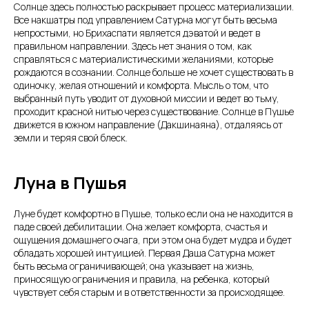
Солнце здесь полностью раскрывает процесс материализации.
Все накшатры под управлением Сатурна могут быть весьма
непростыми, но Брихаспати является дэватой и ведет в
правильном направлении. Здесь нет знания о том, как
справляться с материалистическими желаниями, которые
рождаются в сознании. Солнце больше не хочет существовать в
одиночку, желая отношений и комфорта. Мысль о том, что
выбранный путь уводит от духовной миссии и ведет во тьму,
проходит красной нитью через существование. Солнце в Пушье
движется в южном направление (Дакшинаяна), отдаляясь от
земли и теряя свой блеск.
Луна в Пушья
Луне будет комфортно в Пушье, только если она не находится в
паде своей дебилитации. Она желает комфорта, счастья и
ощущения домашнего очага, при этом она будет мудра и будет
обладать хорошей интуицией. Первая Даша Сатурна может
быть весьма ограничивающей; она указывает на жизнь,
приносящую ограничения и правила, на ребенка, который
чувствует себя старым и в ответственности за происходящее.