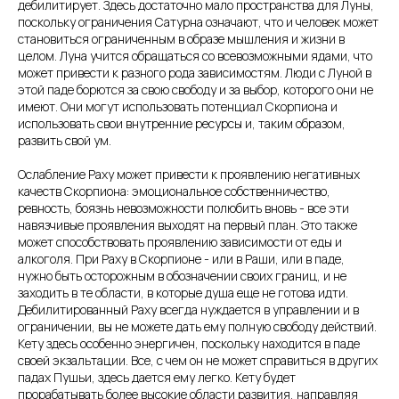
дебилитирует. Здесь достаточно мало пространства для Луны,
поскольку ограничения Сатурна означают, что и человек может
становиться ограниченным в образе мышления и жизни в
целом. Луна учится обращаться со всевозможными ядами, что
может привести к разного рода зависимостям. Люди с Луной в
этой паде борются за свою свободу и за выбор, которого они не
имеют. Они могут использовать потенциал Скорпиона и
использовать свои внутренние ресурсы и, таким образом,
развить свой ум.
Ослабление Раху может привести к проявлению негативных
качеств Скорпиона: эмоциональное собственничество,
ревность, боязнь невозможности полюбить вновь - все эти
навязчивые проявления выходят на первый план. Это также
может способствовать проявлению зависимости от еды и
алкоголя. При Раху в Скорпионе - или в Раши, или в паде,
нужно быть осторожным в обозначении своих границ, и не
заходить в те области, в которые душа еще не готова идти.
Дебилитированный Раху всегда нуждается в управлении и в
ограничении, вы не можете дать ему полную свободу действий.
Кету здесь особенно энергичен, поскольку находится в паде
своей экзальтации. Все, с чем он не может справиться в других
падах Пушьи, здесь дается ему легко. Кету будет
прорабатывать более высокие области развития, направляя