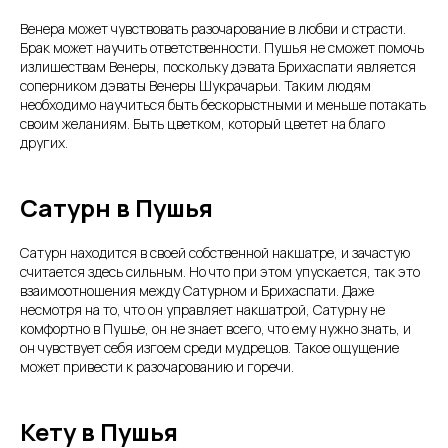
Венера может чувствовать разочарование в любви и страсти.
Брак может научить ответственности. Пушья не сможет помочь
излишествам Венеры, поскольку дэвата Брихаспати является
соперником дэваты Венеры Шукрачарьи. Таким людям
необходимо научиться быть бескорыстными и меньше потакать
своим желаниям. Быть цветком, который цветет на благо
других.
Сатурн в Пушья
Сатурн находится в своей собственной накшатре, и зачастую
считается здесь сильным. Но что при этом упускается, так это
взаимоотношения между Сатурном и Брихаспати. Даже
несмотря на то, что он управляет накшатрой, Сатурну не
комфортно в Пушье, он не знает всего, что ему нужно знать, и
он чувствует себя изгоем среди мудрецов. Такое ощущение
может привести к разочарованию и горечи.
Кету в Пушья