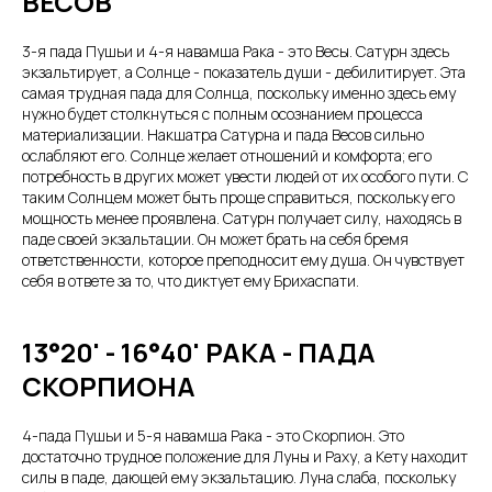
ВЕСОВ
3-я пада Пушьи и 4-я навамша Рака - это Весы. Сатурн здесь
экзальтирует, а Солнце - показатель души - дебилитирует. Эта
самая трудная пада для Солнца, поскольку именно здесь ему
нужно будет столкнуться с полным осознанием процесса
материализации. Накшатра Сатурна и пада Весов сильно
ослабляют его. Солнце желает отношений и комфорта; его
потребность в других может увести людей от их особого пути. С
таким Солнцем может быть проще справиться, поскольку его
мощность менее проявлена. Сатурн получает силу, находясь в
паде своей экзальтации. Он может брать на себя бремя
ответственности, которое преподносит ему душа. Он чувствует
себя в ответе за то, что диктует ему Брихаспати.
13°20' - 16°40' РАКА - ПАДА
СКОРПИОНА
4-пада Пушьи и 5-я навамша Рака - это Скорпион. Это
достаточно трудное положение для Луны и Раху, а Кету находит
силы в паде, дающей ему экзальтацию. Луна слаба, поскольку