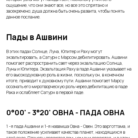
ощущение, что они знают все, но все это спрятано и
засекречено; душа должна быть очень развита, чтобы понять
данное послание.
Пады в Ашвини
В этих падах Солнце, Луна, Юпитер и Раху могут
экзальтировать, а Сатурн с Марсом дебилитировать. Ашвини
помогает распространить свет через экзальтацию Солнца,
Луны и Юпитера. Экзальтация Раху в паде Ашвини указывает на
его высокодуховную роль в жизни, поскольку он, в конечном
итоге, приводит к духовному пути. Ашвини помогает Марсу
осознать его миротворческую роль через дебилитацию в паде
Рака и ослабляет Сатурн в первой паде.
0°00' - 3°20' ОВНА - ПАДА ОВНА
1 -я пада Ашвини и 1-я навамша Овна - Овен. Это варготтама, и
такое положение усиливает качества планет, находящихся в
этой паде. Планеты являются тем, чем они являются, и в этом