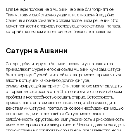
Для Венеры положение в Ашвини не очень благоприятное.
Таким людям свойственно уходить из отношений подобно
Саньяне и позже сожалеть о своем поспешном решении. Это
может привести к периоду последующего аскетизма - тапаса,
который в конечном итоге принесет баланс в отношения.
Сатурн в Ашвини
Сатурн дебилитирует в Ашвини, поскольку эта накшатра
принадлежит Сурье и его сыновьям Ашвини Кумарам. Сатурн
был отвергнут Сурьей, и в этой накшатре может проявляться
злость к отцу или какой-либо другой фигуре,
символизирующей авторитет. Эти люди также могут ощущать
отторжение со стороны отца. Это новая душа с новым набором
проблем и неспособностью решать старые. Осторожность,
приходящая с опытом еще не накоплена, чтобы руководить
действиями Сатурна, поэтому он со всей необузданной мощью
повторяет одни и те же ошибки. Сатурн может давать
озлобленность, фрустрацию, импульсивность и рискованность,
вместо осторожности и аккуратности. Человек должен овладеть
спокойствием и проработать свой гнев и предательство, если