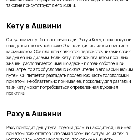
таковые присутствуют в его жизни.
Кету в Ашвини
Ситуации могут быть токсичны для Раху и Кету, поскольку они
находятся в конечной точке. Эта позиция является поистине
кармической. Обе планеты являются первоисточниками своих
же душевных дилемм. Если Кету, являясь планетой прошлых
жизней, располагается именно здесь - в своей собственной
накшатре, то это обусловлено исключительно его кармическим
путем. Он пытается разгадать последнюю часть головоломки,
при этом, не обязательно понимая её, поскольку для разгадки
тайн Кету может потребоваться определенная духовная
практика.
Раху в Ашвини
Раху приводит душу туда, где она должна находиться, не имея
при этом всех ответов. Это самая сложная ситуация из тех, в
которой узлы могут находиться, поскольку у них есть