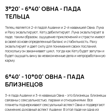
3°20' - 6°40' ОВНА - ПАДА
ТЕЛЬЦА
Телец является 2-й падой Ашвини и 2-й навамшей Овна. Луна
и Раху экзальтируют, Кету дебилитирует. Луна экзальтирует в
паде, таким образом, ощущение приключений и страсти имеют
в своей основе определенный баланс и стабильность. Раху
экзальтирует и дает силу для понимания своих посланий,
поскольку он заканчивает цикл, тогда как Кету будет запутан и
будет ощущать вину за незаконченные дела и непроработанную
карму.
6°40' - 10°00' ОВНА - ПАДА
БЛИЗНЕЦОВ
3-я пада Ашвини и 3-я навамша Овна - это Близнецы. Близнецы
связаны с сексуальностью, парами и отношениями. Все
планеты подчеркивают сексуальный аспект Овна и подвергают
сомнению духовный аспект Ашвини. В этой паде ни одна из